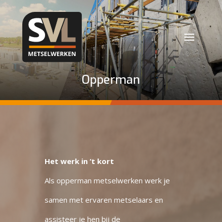
Opperman
Het werk in ‘t kort
Als opperman metselwerken werk je
samen met ervaren metselaars en
assisteer je hen bij de