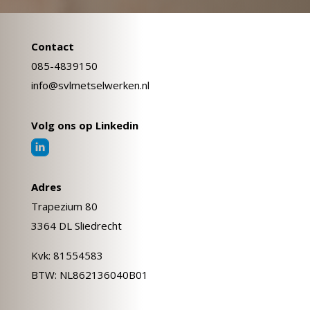
Contact
085-4839150
info@svlmetselwerken.nl
Volg ons op Linkedin
Adres
Trapezium 80
3364 DL Sliedrecht
Kvk: 81554583
BTW: NL862136040B01