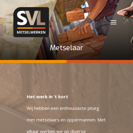
Metselaar
Het werk in ‘t kort
Wij hebben een enthousiaste ploeg
met metselaars en oppermannen. Met
elkaar werken we op diverse