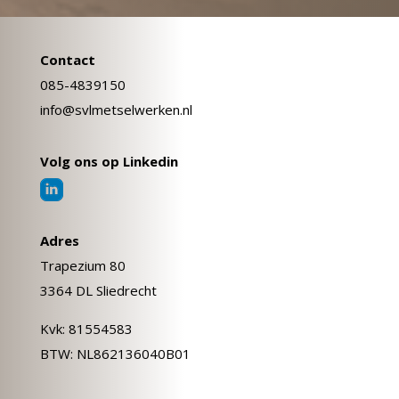
Contact
085-4839150
info@svlmetselwerken.nl
Volg ons op Linkedin
Adres
Trapezium 80
3364 DL Sliedrecht
Kvk: 81554583
BTW: NL862136040B01